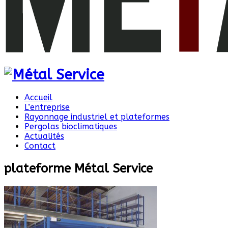
Accueil
L’entreprise
Rayonnage industriel et plateformes
Pergolas bioclimatiques
Actualités
Contact
plateforme Métal Service